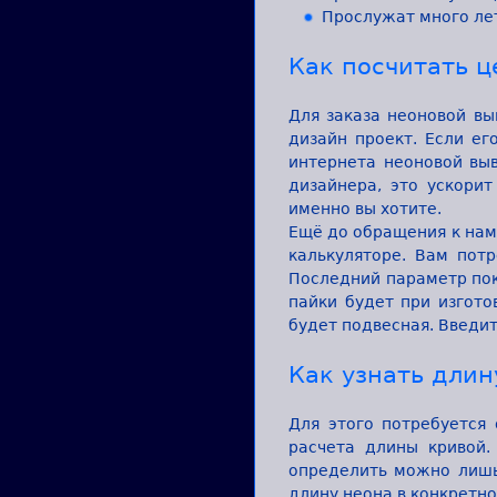
Прослужат много ле
Как посчитать ц
Для заказа неоновой вы
дизайн проект. Если ег
интернета неоновой выв
дизайнера, это ускори
именно вы хотите.
Ещё до обращения к нам
калькуляторе. Вам потр
Последний параметр пока
пайки будет при изгото
будет подвесная. Введит
Как узнать длин
Для этого потребуется
расчета длины кривой.
определить можно лишь
длину неона в конкретно