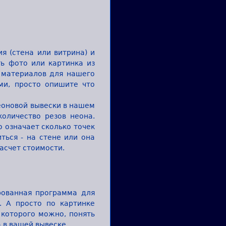
я (стена или витрина) и
ть фото или картинка из
е материалов для нашего
ми, просто опишите что
еоновой вывески в нашем
количество резов неона.
о означает сколько точек
ться - на стене или она
асчет стоимости.
рованная программа для
. А просто по картинке
которого можно, понять
 в вашей вывеске.