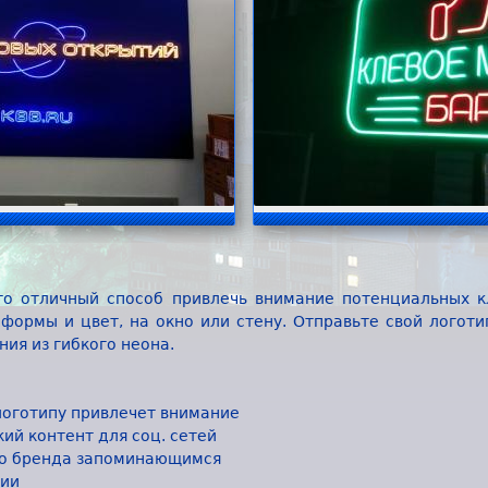
то отличный способ привлечь внимание потенциальных к
формы и цвет, на окно или стену. Отправьте свой логоти
ния из гибкого неона.
логотипу привлечет внимание
ий контент для соц. сетей
го бренда запоминающимся
ции