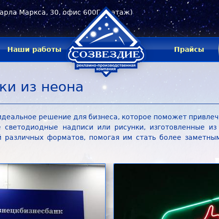
арла Маркса, 30, офис 600Г (6 этаж)
Наши работы
Прайсы
ки из неона
 идеальное решение для бизнеса, которое поможет привлеч
е светодиодные надписи или рисунки, изготовленные из 
й различных форматов, помогая им стать более заметным