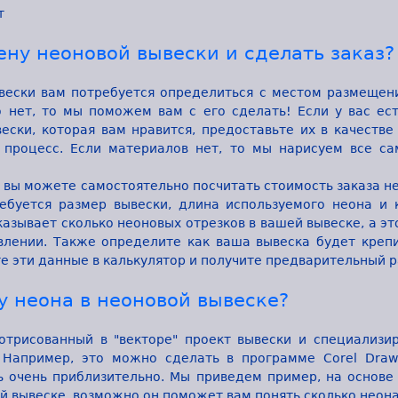
т
ену неоновой вывески и сделать заказ?
вески вам потребуется определиться с местом размещени
о нет, то мы поможем вам с его сделать! Если у вас ес
ески, которая вам нравится, предоставьте их в качеств
т процесс. Если материалов нет, то мы нарисуем все са
 вы можете самостоятельно посчитать стоимость заказа н
ебуется размер вывески, длина используемого неона и 
зывает сколько неоновых отрезков в вашей вывеске, а эт
влении. Также определите как ваша вывеска будет крепи
е эти данные в калькулятор и получите предварительный р
у неона в неоновой вывеске?
 отрисованный в "векторе" проект вывески и специализи
 Например, это можно сделать в программе Corel Draw
 очень приблизительно. Мы приведем пример, на основе 
й вывеске, возможно он поможет вам понять сколько неона