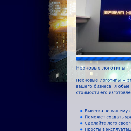
Неоновые логотипы
Неоновые логотипы – э
вашего бизнеса. Любые 
стоимости его изготовле
Вывеска по вашему 
Поможет создать ярк
Сделайте лого свое
Просты в эксплуата