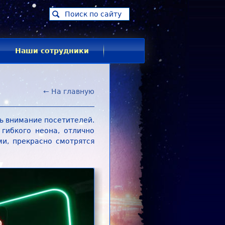
Search
this
site
Наши сотрудники
← На главную
ь внимание посетителей.
гибкого неона, отлично
и, прекрасно смотрятся